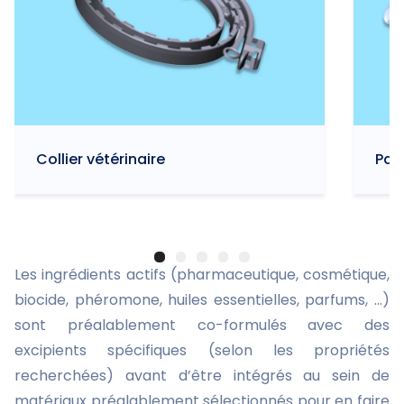
Collier vétérinaire
Pat
Les ingrédients actifs (pharmaceutique, cosmétique,
biocide, phéromone, huiles essentielles, parfums, …)
sont préalablement co-formulés avec des
excipients spécifiques (selon les propriétés
recherchées) avant d’être intégrés au sein de
matériaux préalablement sélectionnés pour en faire